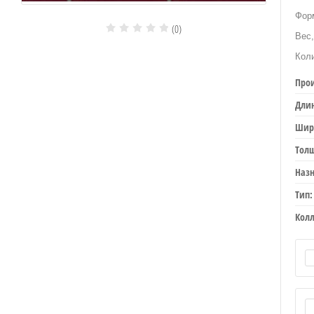
Фор
(0)
Вес,
Коли
Про
Дли
Шир
Тол
Назн
Тип:
Кол