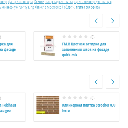
инкер
,
фасад из клинкера
,
Клинкерная фасадная плитка
,
купить клинкерную плитку в
ь клинкерную плитку King Klinker в Московской области
,
плитка для фасада
)
(0)
рка для
FM.B Цветная затирка для
на фасаде
заполнения швов на фасаде
quick-mix
)
(0)
 Feldhaus
Клинкерная плитка Stroeher 839
scu geo
ferro