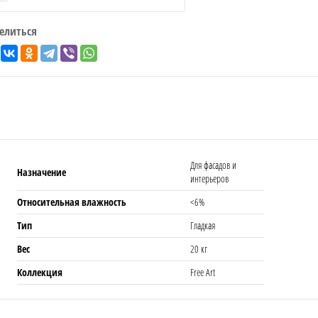
елиться
Для фасадов и
Назначение
интерьеров
Относительная влажность
<6%
Тип
Гладкая
Вес
20 кг
Коллекция
Free Art