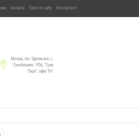
 нам
Контакты
Поиск по сайту
Фотогалерея
Москва, пос. Щаповское, с.
Ознобишино, 195А, "Грин
Парк", офис ТН1
6