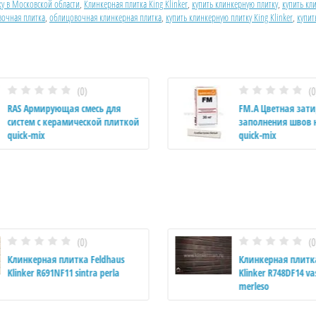
ку в Московской области
,
Клинкерная плитка King Klinker
,
купить клинкерную плитку
,
купить кл
очная плитка
,
облицовочная клинкерная плитка
,
купить клинкерную плитку King Klinker
,
купит
(0)
(0
RAS Армирующая смесь для
FM.A Цветная зати
систем с керамической плиткой
заполнения швов 
quick-mix
quick-mix
(0)
(0
Клинкерная плитка Feldhaus
Клинкерная плитка
Klinker R691NF11 sintra perla
Klinker R748DF14 va
merleso