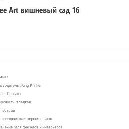
ee Art вишневый сад 16
сание
зводитель :King Klinker
ана :Польша
рхность :гладкая
:пестрый
:фасадная клинкерная плитка
начение :для фасадов и интерьеров