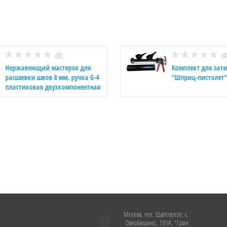
(0)
(0
Нержавеющий мастерок для
Комплект для зати
расшивки швов 8 мм, ручка G-4
"Шприц-пистолет"
пластиковая двухкомпонентная
Москва, пос. Щаповское, с.
Ознобишино, 195А, "Грин