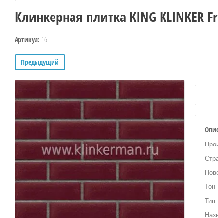
Клинкерная плитка KING KLINKER Fr
16
Артикул:
Предыдущий
Опи
Прои
Стр
Пове
Тон 
Тип 
Наз