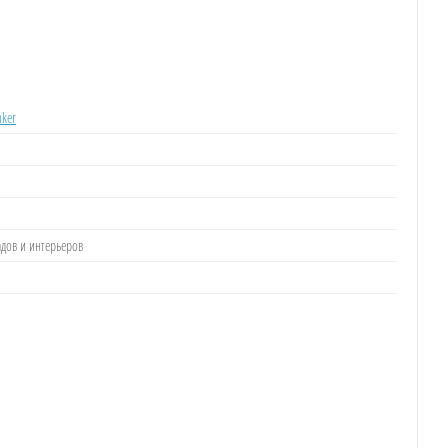
nker
адов и интерьеров