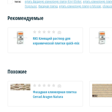
купить фасадную клинкерную плитку King Klinker
,
купить клинкерную плит
теги:
Подольске
,
Фасадная плитка
,
купить клинкерную плитку в Москве
,
облицов
Рекомендуемые
(0)
RKS Клеящий раствор для
керамической плитки quick-mix
Похожие
(0)
Фасадная клинкерная плитка
Cerrad Aragon Natura