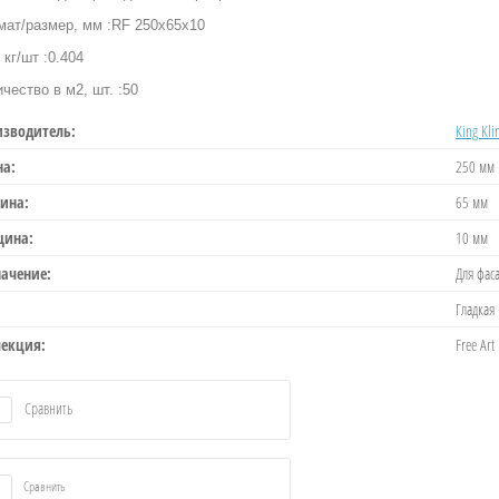
мат/размер, мм :RF 250x65x10
 кг/шт :0.404
чество в м2, шт. :50
изводитель:
King Kli
на:
250 мм
ина:
65 мм
щина:
10 мм
ачение:
Для фас
Гладкая
лекция:
Free Art
Сравнить
Сравнить