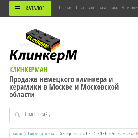
Главная
О нас
Доставка и оплата
Напишите
КАТАЛОГ
КЛИНКЕРМАН
Продажа немецкого клинкера и
керамики в Москве и Московской
области
Главная
Клинкерная плитка
  Клинкерная плитка KING KLINKER Free Art вишневый сад 1