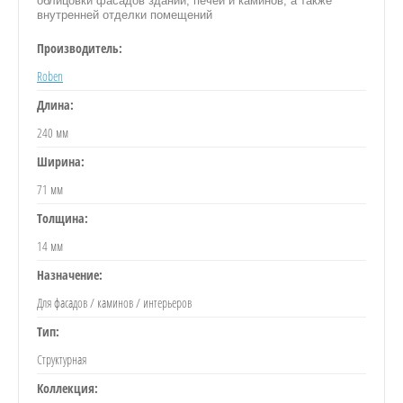
облицовки фасадов зданий, печей и каминов, а также
внутренней отделки помещений
Производитель:
Roben
Длина:
240 мм
Ширина:
71 мм
Толщина:
14 мм
Назначение:
Для фасадов / каминов / интерьеров
Тип:
Структурная
Коллекция: