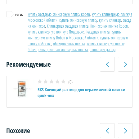
купить фасадную клинкерную плитку Roben
,
купить клинкерную плитку в
теги:
Московской области
,
купить клинкерную плитку
,
купить клинкер
,
фасад
из клинкера
,
Клинкерная фасадная плитка
,
Клинкерная плитка Roben
,
купить клинкерную плитку в Подольске
,
Фасадная плитка
,
купить
клинкерную плитку Roben в Московской области
,
купить клинкерную
плитку в Москве
,
облицовочная плитка
,
купить клинкерную плитку
Roben
,
облицовочная клинкерная плитка
,
плитка для фасада
Рекомендуемые
(0)
RKS Клеящий раствор для керамической плитки
quick-mix
Похожие