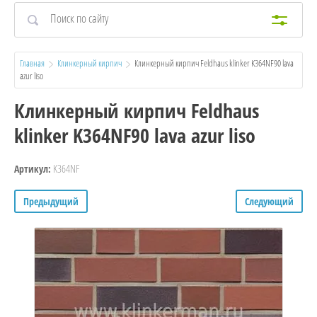
Главная
Клинкерный кирпич
  Клинкерный кирпич Feldhaus klinker K364NF90 lava 
azur liso
Клинкерный кирпич Feldhaus
klinker K364NF90 lava azur liso
K364NF
Артикул:
Предыдущий
Следующий