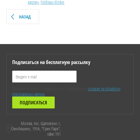
кирпич
,
FeldHaus Klinker
НАЗАД
Подписаться на бесплатную рассылку
Нажимая на кнопку «Подписаться», я подтверждаю
согласие на обработку
персональных данных
.
ПОДПИСАТЬСЯ
Москва, пос. Щаповское, с.
Ознобишино, 195А, "Грин Парк",
офис ТН1