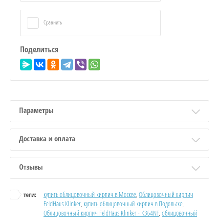
Сравнить
Поделиться
Параметры
Доставка и оплата
Отзывы
купить облицовочный кирпич в Москве
,
Облицовочный кирпич
теги:
FeldHaus Klinker
,
купить облицовочный кирпич в Подольске
,
Облицовочный кирпич FeldHaus Klinker - K364NF
,
облицовочный