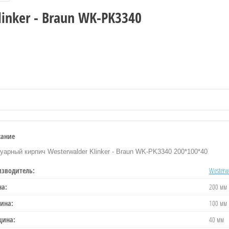
inker - Braun WK-PK3340
сание
уарный кирпич Westerwalder Klinker - Braun WK-PK3340 200*100*40
изводитель:
Westerwa
на:
200 мм
ина:
100 мм
щина:
40 мм