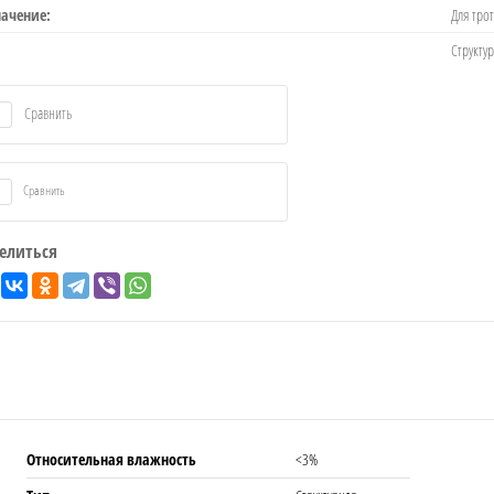
ачение:
Для тро
Структу
Сравнить
Сравнить
елиться
Относительная влажность
<3%