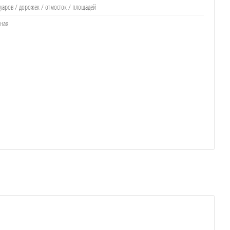
туаров / дорожек / отмосток / площадей
рная