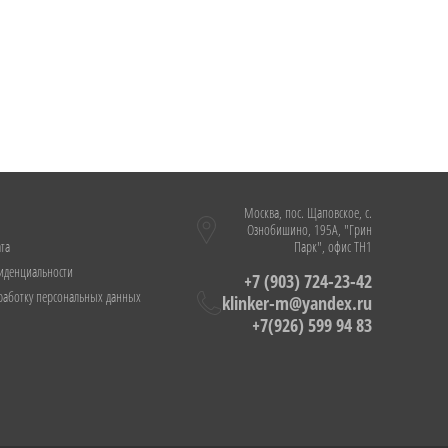
Москва, пос. Щаповское, с.
Ознобишино, 195А, "Грин
ата
Парк", офис ТН1
иденциальности
+7 (903) 724-23-42
бработку персональных данных
klinker-m@yandex.ru
+7(926) 599 94 83