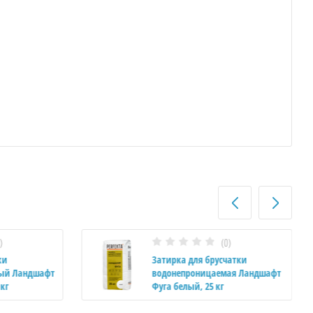
)
(0)
ки
Затирка для брусчатки
ый Ландшафт
водонепроницаемая Ландшафт
кг
Фуга белый, 25 кг