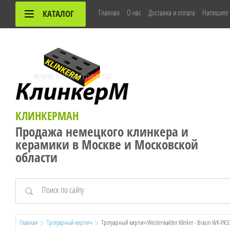
Главная
О нас
Доставка и оплата
Напишите
КАТАЛОГ
КЛИНКЕРМАН
Продажа немецкого клинкера и
керамики в Москве и Московской
области
Главная
Тротуарный кирпич
  Тротуарный кирпич Westerwalder Klinker - Braun WK-PK3