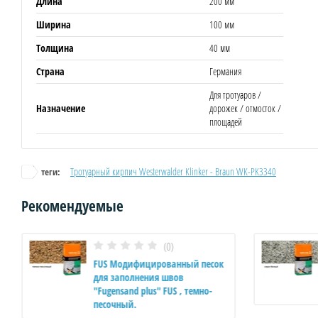
Длина
200 мм
Ширина
100 мм
Толщина
40 мм
Страна
Германия
Для тротуаров /
Назначение
дорожек / отмосток /
площадей
Тротуарный кирпич Westerwalder Klinker - Braun WK-PK3340
теги:
Рекомендуемые
(0)
FUS Модифицированный песок
для заполнения швов
"Fugensand plus" FUS , темно-
песочный.