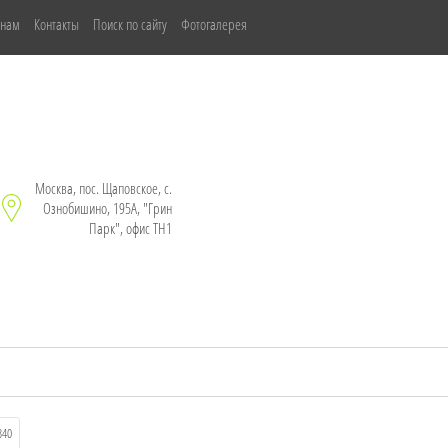
 нам
Контакты
Поиск по сайту
Фотогалерея
Москва, пос. Щаповское, с.
Ознобишино, 195А, "Грин
Парк", офис ТН1
340