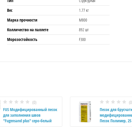
Тип
Структурная
Вес
1.77 кг
Марка прочности
M800
Колличество на паллете
892 шт
Морозостойкость
F300
(0)
(0
FUS Модифицированный песок
Песок для брусчат
для заполнения швов
модифицированн
"Fugensand plus" серо-белый
Песок Полимер, 25 