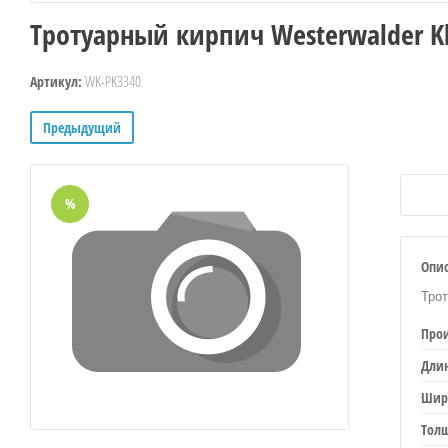
Тротуарный кирпич Westerwalder Kl
WK-PK3340
Артикул:
Предыдущий
%
Опи
Трот
Про
Дли
Шир
Тол